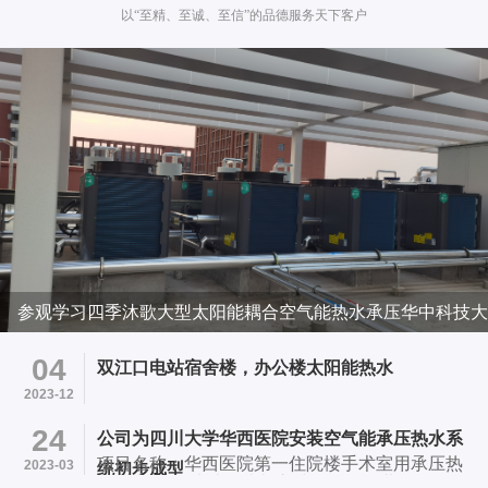
以“至精、至诚、至信”的品德服务天下客户
参观学习四季沐歌大型太阳能耦合空气能热水承压华中科技大
学项目
04
双江口电站宿舍楼，办公楼太阳能热水
2023-12
24
公司为四川大学华西医院安装空气能承压热水系
项目名称：华西医院第一住院楼手术室用承压热
2023-03
统初步成型
水系统 项目地址：成都市武候区国学巷37号华西