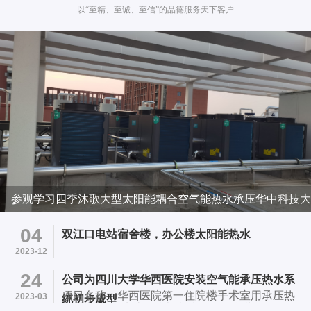
以“至精、至诚、至信”的品德服务天下客户
参观学习四季沐歌大型太阳能耦合空气能热水承压华中科技大
学项目
04
双江口电站宿舍楼，办公楼太阳能热水
2023-12
24
公司为四川大学华西医院安装空气能承压热水系
项目名称：华西医院第一住院楼手术室用承压热
2023-03
统初步成型
水系统 项目地址：成都市武候区国学巷37号华西