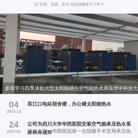
以“至精、至诚、至信”的品德服务天下客户
参观学习四季沐歌大型太阳能耦合空气能热水承压华中科技大
学项目
04
双江口电站宿舍楼，办公楼太阳能热水
2023-12
24
公司为四川大学华西医院安装空气能承压热水系
项目名称：华西医院第一住院楼手术室用承压热
2023-03
统初步成型
水系统 项目地址：成都市武候区国学巷37号华西